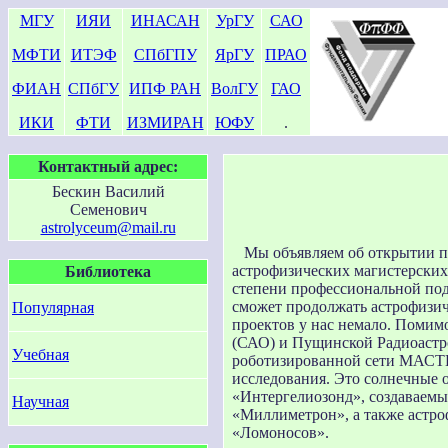
МГУ
ИЯИ
ИНАСАН
УрГУ
САО
МФТИ
ИТЭФ
СПбГПУ
ЯрГУ
ПРАО
ФИАН
СПбГУ
ИПФ РАН
ВолГУ
ГАО
ИКИ
ФТИ
ИЗМИРАН
ЮФУ
.
Контактный адрес:
Бескин Василий
Семенович
astrolyceum@mail.ru
Мы объявляем об открытии 
астрофизических магистерских
Библиотека
степени профессиональной подг
сможет продолжать астрофизи
Популярная
проектов у нас немало. Поми
(САО) и Пущинской Радиоастро
Учебная
роботизированной сети МАСТЕР
исследования. Это солнечные
«Интергелиозонд», создаваем
Научная
«Миллиметрон», а также астр
«Ломоносов».