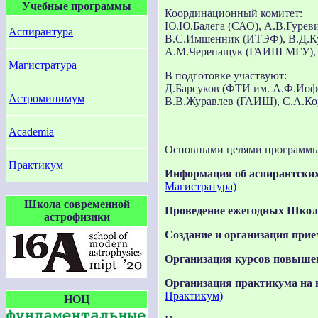
Учебные программы
Координационный комитет:
Ю.Ю.Балега (САО), А.В.Гурев
Аспирантура
В.С.Имшенник (ИТЭФ), В.Д.К
А.М.Черепащук (ГАИШ МГУ), 
Магистратура
В подготовке участвуют:
Д.Барсуков (ФТИ им. А.Ф.Иоф
Астроминимум
В.В.Журавлев (ГАИШ), С.А.Ко
Academia
Основными целями программы 
Практикум
Информация об аспирантски
Магистратура)
Школа современной
Проведение ежегодных Школ
астрофизики
Создание и организация при
Организация курсов повыше
Организация практикума на 
Практикум)
НОЦ